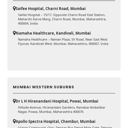
Saifee Hospital, Charni Road, Mumbai
Saifee Hospital – 15/17, Opposite Charni Road East Station,
Maharshi Karve Marg, Charni Road, Mumbai, Maharashtra,
400004, India
Namaha Healthcare, Kandivali, Mumbai
Namaha Healthcare – Naman Plaza, SV Road, Near East West
Flyover, Kandivali West, Mumbai, Maharashtra, 400067, India
MUMBAI WESTERN SUBURBS
Dr L H Hiranandani Hospital, Powai, Mumbai
Hillside Avenue, Hiranandani Gardens, Ramabai Ambedkar
Nagar, Powai, Mumbai, Maharashtra 400076
Apollo Spectra Hospital, Chembur, Mumbai
Ujagar Compound, Opp. Deonar Bus Depot Main Gate, Deonar,