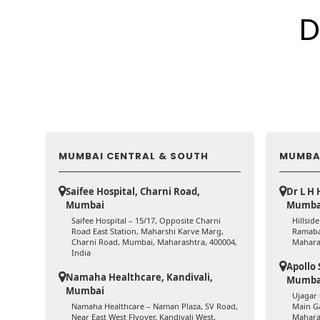
D
MUMBAI CENTRAL & SOUTH
MUMBA
Saifee Hospital, Charni Road,
Dr L H 
Mumbai
Mumba
Saifee Hospital – 15/17, Opposite Charni
Hillsid
Road East Station, Maharshi Karve Marg,
Ramaba
Charni Road, Mumbai, Maharashtra, 400004,
Mahara
India
Apollo 
Namaha Healthcare, Kandivali,
Mumba
Mumbai
Ujagar
Namaha Healthcare – Naman Plaza, SV Road,
Main G
Near East West Flyover, Kandivali West,
Maharas