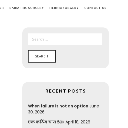
OR
BARIATRIC SURGERY
HERNIA SURGERY
CONTACT US
SEARCH
FOR:
RECENT POSTS
When failure is not an option
June
30, 2026
एक कटिंग चाय ☕￼
April 18, 2026