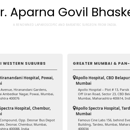
r. Aparna Govil Bhask
A RENOWNED LAPAROSCOPIC AND BARIATRIC SURGEON FROM INDIA.
I WESTERN SUBURBS
GREATER MUMBAI & PAN-
Hiranandani Hospital, Powai,
Apollo Hospital, CBD Belapur
i
Mumbai
e Avenue, Hiranandani Gardens,
Apollo Hospital – Plot # 13, Parsik
i Ambedkar Nagar, Powai, Mumbai,
Off Uran Road, Sector 23, CBD Bel
shtra 400076
Mumbai, Maharashtra 400614, Ind
Spectra Hospital, Chembur,
Apollo Spectra Hospital, Tar
i
Mumbai
 Compound, Opp. Deonar Bus Depot
Famous Cine Labs 156, behind Eve
ate, Deonar, Chembur, Mumbai,
Building, Tardeo, Mumbai, Mahar
htra 400088, India
400034