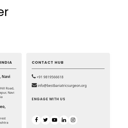
er
INDIA
CONTACT HUB
, Navi
+91 9819566618
info@bestbariatricsurgeon.org
 Hill Road,
apur, Navi
ia
ENGAGE WITH US
deo,
rest
ashtra