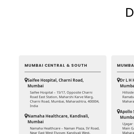
D
MUMBAI CENTRAL & SOUTH
MUMBA
Saifee Hospital, Charni Road,
Dr L H 
Mumbai
Mumba
Saifee Hospital – 15/17, Opposite Charni
Hillsid
Road East Station, Maharshi Karve Marg,
Ramaba
Charni Road, Mumbai, Maharashtra, 400004,
Mahara
India
Apollo 
Namaha Healthcare, Kandivali,
Mumba
Mumbai
Ujagar
Namaha Healthcare – Naman Plaza, SV Road,
Main G
Near East West Flyover, Kandivali West,
Maharas