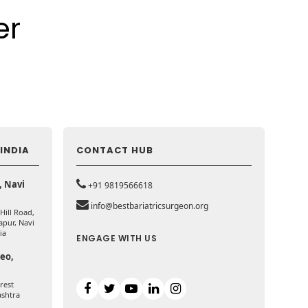
er
INDIA
CONTACT HUB
, Navi
+91 9819566618
info@bestbariatricsurgeon.org
 Hill Road,
apur, Navi
ia
ENGAGE WITH US
deo,
rest
ashtra