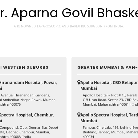
r. Aparna Govil Bhask
A RENOWNED LAPAROSCOPIC AND BARIATRIC SURGEON FROM INDIA.
I WESTERN SUBURBS
GREATER MUMBAI & PAN-
Hiranandani Hospital, Powai,
Apollo Hospital, CBD Belapur
i
Mumbai
e Avenue, Hiranandani Gardens,
Apollo Hospital – Plot # 13, Parsik
i Ambedkar Nagar, Powai, Mumbai,
Off Uran Road, Sector 23, CBD Bel
shtra 400076
Mumbai, Maharashtra 400614, Ind
Spectra Hospital, Chembur,
Apollo Spectra Hospital, Tar
i
Mumbai
 Compound, Opp. Deonar Bus Depot
Famous Cine Labs 156, behind Eve
ate, Deonar, Chembur, Mumbai,
Building, Tardeo, Mumbai, Mahar
htra 400088, India
400034