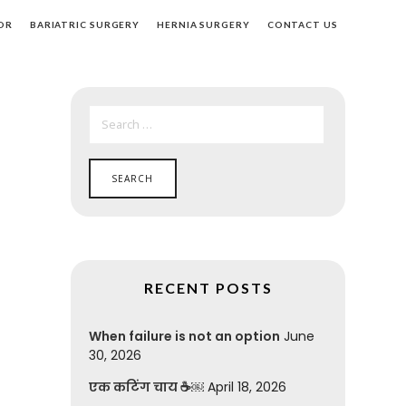
OR
BARIATRIC SURGERY
HERNIA SURGERY
CONTACT US
SEARCH
FOR:
RECENT POSTS
When failure is not an option
June
30, 2026
एक कटिंग चाय ☕￼
April 18, 2026