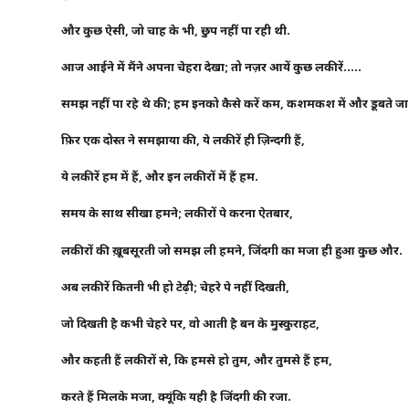
और कुछ ऐसी, जो चाह के भी, छुप नहीं पा रही थी.
आज आईने में मैंने अपना चेहरा देखा; तो नज़र आयें कुछ लकीरें…..
समझ
नहीं
पा
रहे
थे
की
;
हम
इनको
कैसे
करें
कम
,
कशमकश
में
और
डूबते
जा
फ़िर
एक
दोस्त
ने
समझाया
की
,
ये
लकीरें
ही
ज़िन्दगी
हैं
,
ये
लकीरें
हम
में
हैं
,
और
इन
लकीरों
में
हैं
हम
.
समय
के
साथ
सीखा
हमने
;
लकीरों
पे
करना
ऐतबार
,
लकीरों
की
ख़ूबसूरती
जो
समझ
ली
हमने
,
जिंदगी
का
मजा
ही
हुआ
कुछ
और
.
अब
लकीरें
कितनी
भी
हो
टेढ़ी
;
चेहरे
पे
नहीं
दिखती
,
जो
दिखती
है
कभी
चेहरे
पर
,
वो
आती
है
बन
के
मुस्कुराहट
,
और
कहती
हैं
लकीरों
से
,
कि
हमसे
हो
तुम
,
और
तुमसे
हैं
हम
,
करते हैं मिलके मजा, क्यूंकि यही है जिंदगी की रजा.