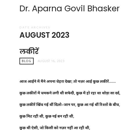
Dr. Aparna Govil Bhasker
DATE ARCHIVES
AUGUST 2023
लकीरें
BLOG
AUGUST 16, 2023
आज
आईने
में मैंने
अपना
चेहरा
देखा
;
तो
नज़र
आई
कुछ
लकीरें
……
कुछ
लकीरों
में
चमकने
लगी
थी
सफेदी
,
कुछ
में
हो
रहा
था
थोड़ा
सा
दर्द
,
कुछ
लकीरें
खिंच
गईं
थीं
दिलो
–
जान
पर
,
कुछ
आ
गई
थीं
रिश्तों
के
बीच
,
कुछ
मिट
रही
थी
,
कुछ
नई
बन
रही
थी
,
कुछ
थी
ऐसी
,
जो
किसी
को
नज़र
नहीं
आ
रही
थी
,